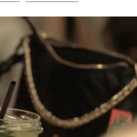
W
MORE